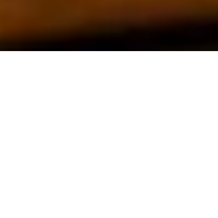
Show Cooking old
Sie sind hier:
HOME
»
Shows
»
Show
Cooking
EINFACH
*