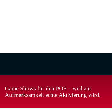
Möbelhäuser
und
Verkaufsflächen
, die
mehr
Frequenz
,
Interaktion
und
Kaufimpulse schaffen
wollen.
Game Shows für den POS – weil aus
Aufmerksamkeit echte Aktivierung wird.